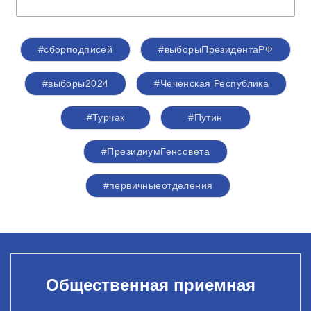
#сборподписей
#выборыПрезидентаРФ
#выборы2024
#Чеченская Республика
#Турчак
#Путин
#ПрезидиумГенсовета
#первичныеотделения
Общественная приемная