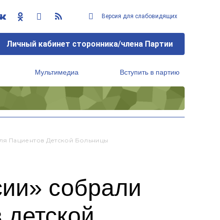
Версия для слабовидящих
Личный кабинет сторонника/члена Партии
Мультимедиа
Вступить в партию
Региональный исполнительный комитет
ля Пациентов Детской Больницы
сии» собрали
 детской