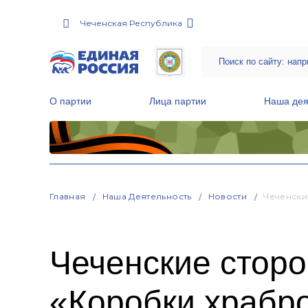
Чеченская Республика
О партии
Лица партии
Наша дея
Местные общественные приемные Партии
Руководитель Региональной обще
Народная программа «Единой России»
Главная
Наша Деятельность
Новости
Чеченски
Чеченские стор
«Коробки храбро