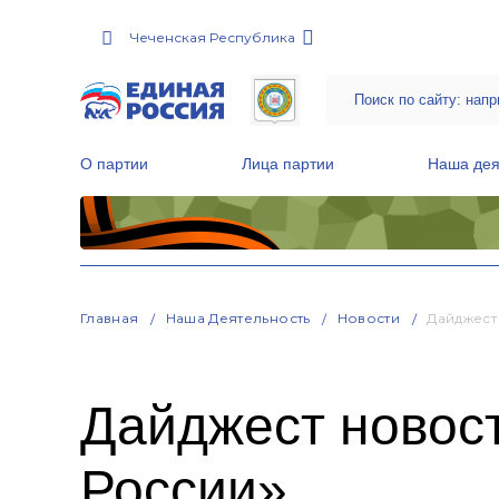
Чеченская Республика
О партии
Лица партии
Наша дея
Местные общественные приемные Партии
Руководитель Региональной обще
Народная программа «Единой России»
Главная
Наша Деятельность
Новости
Дайджест
Дайджест новос
России»