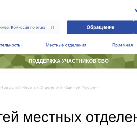
Обращение
тельность
Местные отделения
Приемная
ПОДДЕРЖКА УЧАСТНИКОВ СВО
ственной приемной Председателя Партии
Президиум регионального политического совета
 Новостей Местных Отделений «Единой России»
тей местных отделе