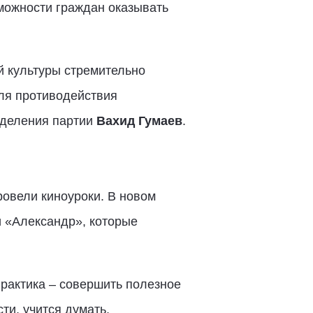
можности граждан оказывать
 культуры стремительно
для противодействия
тделения партии
Вахид Гумаев
.
ровели киноуроки. В новом
 «Александр», которые
практика – совершить полезное
ти, учится думать,