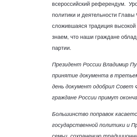
всероссийский референдум. Уро
политики и деятельности Главы 
сложившаяся традиция высокой я
знаем, что наши граждане облад
партии.
Президент России Владимир Пут
принятие документа в третьем
день документ одобрил Совет Ф
граждане России примут оконча
Большинство поправок касает
государственной политики и П
семьи, сохранению традиционн