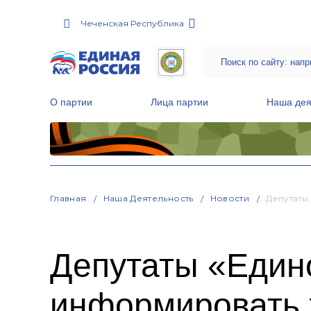
Чеченская Республика
О партии
Лица партии
Наша дея
Местные общественные приемные Партии
Руководитель Региональной обще
Народная программа «Единой России»
Главная
Наша Деятельность
Новости
Депутаты
Депутаты «Едино
информировать 