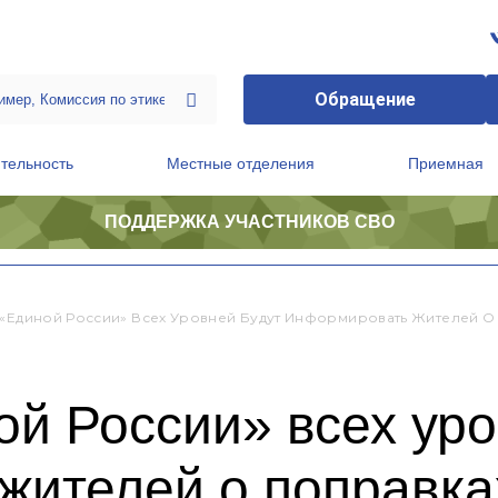
Обращение
тельность
Местные отделения
Приемная
ПОДДЕРЖКА УЧАСТНИКОВ СВО
ственной приемной Председателя Партии
Президиум регионального политического совета
 «Единой России» Всех Уровней Будут Информировать Жителей О
й России» всех уро
жителей о поправка