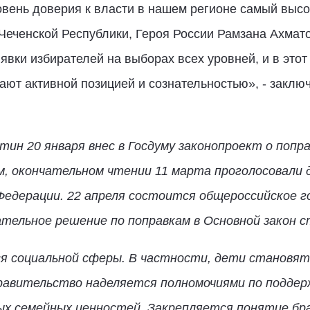
вень доверия к власти в нашем регионе самый высо
Чеченской Республики, Героя России Рамзана Ахмато
вки избирателей на выборах всех уровней, и в этот
ают активной позицией и сознательностью», - заклю
ин 20 января внес в Госдуму законопроект о попр
, окончательном чтении 11 марта проголосовали
едерации. 22 апреля состоится общероссийское г
тельное решение по поправкам в Основной закон с
ся социальной сферы. В частности, дети становя
равительство наделяется полномочиями по поддер
ых семейных ценностей. Закрепляется понятие бра