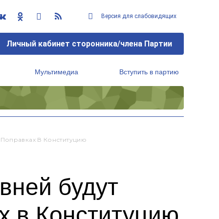
Версия для слабовидящих
Личный кабинет сторонника/члена Партии
Мультимедиа
Вступить в партию
Региональный исполнительный комитет
 Поправках В Конституцию
вней будут
х в Конституцию