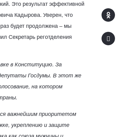
кий. Это результат эффективной
вича Кадырова. Уверен, что
 раз будет продолжена – мы
чил Секретарь реготделения
авке в Конституцию. За
 депутаты Госдумы. В этот же
олосование, на котором
траны.
тся важнейшим приоритетом
жке, укреплению и защите
ка как союза мужчины и