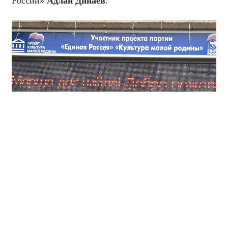
России»
Адлан Динаев
.
Народная программа «Единой России», с которой
партия победила на выборах в Государственную
Думу, включает почти 400 положений,