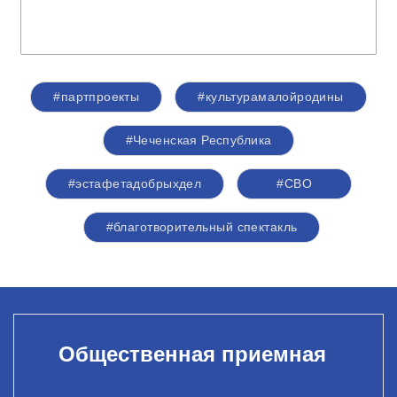
#партпроекты
#культурамалойродины
#Чеченская Республика
#эстафетадобрыхдел
#СВО
#благотворительный спектакль
Общественная приемная