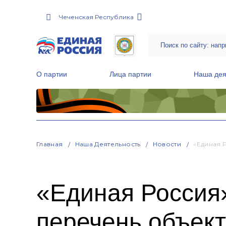
Чеченская Республика
О партии
Лица партии
Наша дея
Местные общественные приемные Партии
Руководитель Региональной обще
Народная программа «Единой России»
Главная
Наша Деятельность
Новости
«Единая 
«Единая Россия
перечень объект