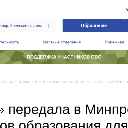
Обращение
тельность
Местные отделения
Приемная
ПОДДЕРЖКА УЧАСТНИКОВ СВО
ственной приемной Председателя Партии
Президиум регионального политического совета
Россия» Передала В Минпросвещения Перечень Объектов Образов
» передала в Минп
ов образования для