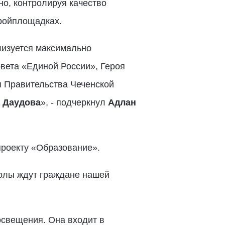
о, контролируя качество
тройплощадках.
лизуется максимально
вета «Единой России», Героя
я Правительства Чеченской
 Даудова
», - подчеркнул
Адлан
проекту «Образование».
колы ждут граждане нашей
свещения. Она входит в