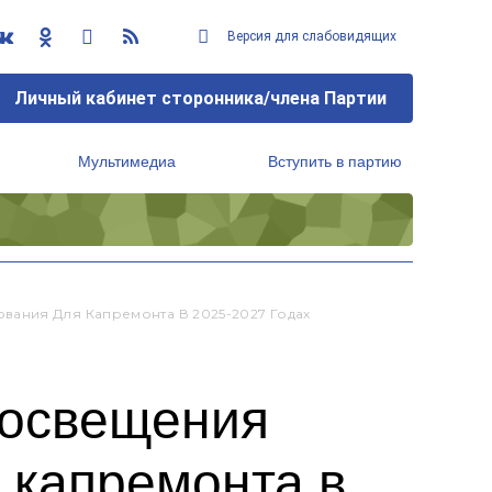
Версия для слабовидящих
Личный кабинет сторонника/члена Партии
Мультимедиа
Вступить в партию
Региональный исполнительный комитет
ания Для Капремонта В 2025-2027 Годах
росвещения
 капремонта в