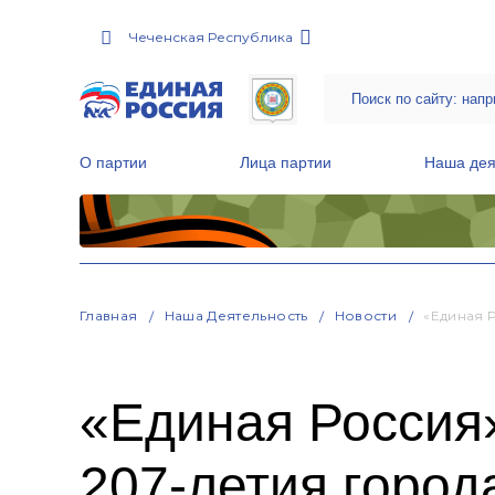
Чеченская Республика
О партии
Лица партии
Наша дея
Местные общественные приемные Партии
Руководитель Региональной обще
Народная программа «Единой России»
Главная
Наша Деятельность
Новости
«Единая 
«Единая Россия»
207-летия город