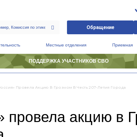
Обращение
тельность
Местные отделения
Приемная
ПОДДЕРЖКА УЧАСТНИКОВ СВО
ственной приемной Председателя Партии
Президиум регионального политического совета
Россия» Провела Акцию В Грозном В Честь 207-Летия Города
 провела акцию в Г
а