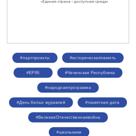
«Единая страна – доступная среда»
#партпроекты
#историческаяпамять
#ЕР95
#Чеченская Республика
#народнаяпрограмма
#День белых журавлей
#памятная дата
#ВеликаяОтечественнаявойна
#школьники