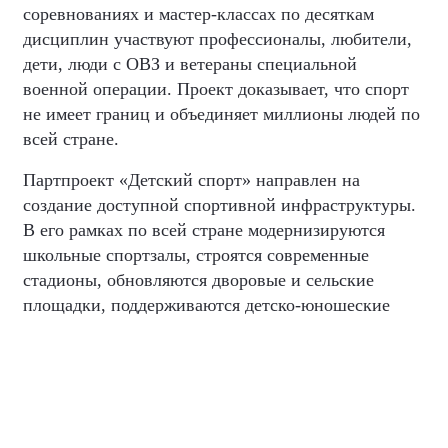
соревнованиях и мастер-классах по десяткам
дисциплин участвуют профессионалы, любители,
дети, люди с ОВЗ и ветераны специальной
военной операции. Проект доказывает, что спорт
не имеет границ и объединяет миллионы людей по
всей стране.
Партпроект «Детский спорт» направлен на
создание доступной спортивной инфраструктуры.
В его рамках по всей стране модернизируются
школьные спортзалы, строятся современные
стадионы, обновляются дворовые и сельские
площадки, поддерживаются детско-юношеские
клубы. Главная цель проекта — дать каждому
ребенку, вне зависимости от места жительства и
достатка семьи, возможность бесплатно заниматься
спортом и раскрывать свой потенциал.
Партпроект «Выбор сильных» направлен на