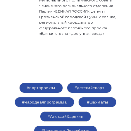
Регионального политического совета
Чеченского регионального отделения
Партии «ЕДИНАЯ РОССИЯ», депутат
Грозненской городской Думы IV созыва,
региональный координатор
федерального партийного проекта
«Единая страна – доступная среда»
#партпроекты
#детскийспорт
#народнаяпрограмма
#шахматы
#АлексейКарякин
#Чеченская Республика