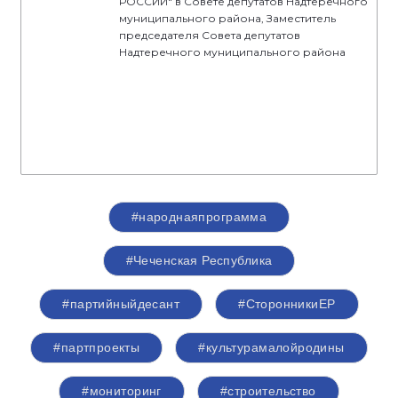
РОССИИ" в Совете депутатов Надтеречного
муниципального района, Заместитель
председателя Совета депутатов
Надтеречного муниципального района
#народнаяпрограмма
#Чеченская Республика
#партийныйдесант
#СторонникиЕР
#партпроекты
#культурамалойродины
#мониторинг
#строительство