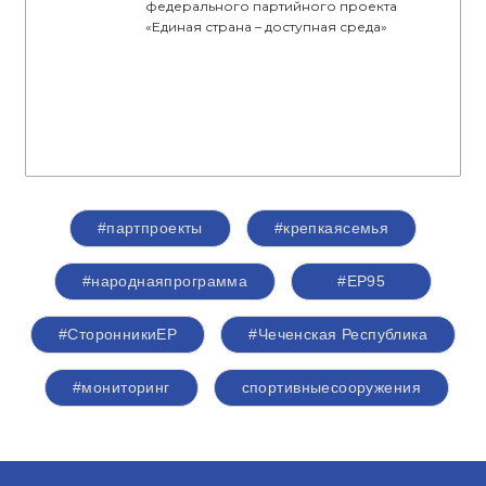
федерального партийного проекта
«Единая страна – доступная среда»
#партпроекты
#крепкаясемья
#народнаяпрограмма
#ЕР95
#СторонникиЕР
#Чеченская Республика
#мониторинг
спортивныесооружения