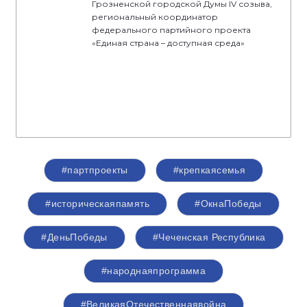
Грозненской городской Думы IV созыва,
региональный координатор
федерального партийного проекта
«Единая страна – доступная среда»
#партпроекты
#крепкаясемья
#историческаяпамять
#ОкнаПобеды
#ДеньПобеды
#Чеченская Республика
#народнаяпрограмма
#ВеликаяОтечественнаявойна