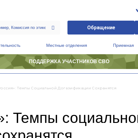
Обращение
тельность
Местные отделения
Приемная
ПОДДЕРЖКА УЧАСТНИКОВ СВО
ственной приемной Председателя Партии
Президиум регионального политического совета
Россия»: Темпы Социальной Догазификации Сохранятся
»: Темпы социально
сохранятся