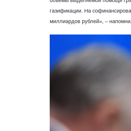
объемы выделяемой помощи граж
газификации. На софинансирова
миллиардов рублей», – напомн