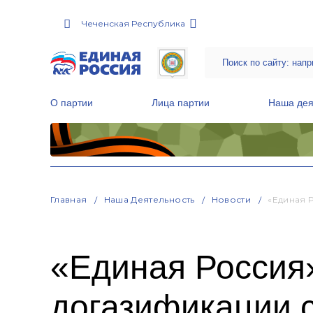
Чеченская Республика
О партии
Лица партии
Наша дея
Местные общественные приемные Партии
Руководитель Региональной обще
Народная программа «Единой России»
Главная
Наша Деятельность
Новости
«Единая 
«Единая Россия
догазификации 