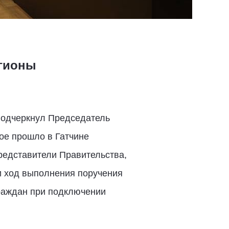
егионы
подчеркнул Председатель
ое прошло в Гатчине
представители Правительства,
и ход выполнения поручения
граждан при подключении