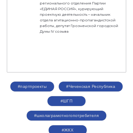
регионального отделения Партии
«ЕДИНАЯ РОССИЯ», курирующий
проектную деятельность – начальник
отдела агитационно-пропагандистской
работы, депутат Грозненской городской
Думы IV созыва
#партпроекты
#Чеченская Республика
#ШГП
#школаграмотногопотребителя
#ЖКХ