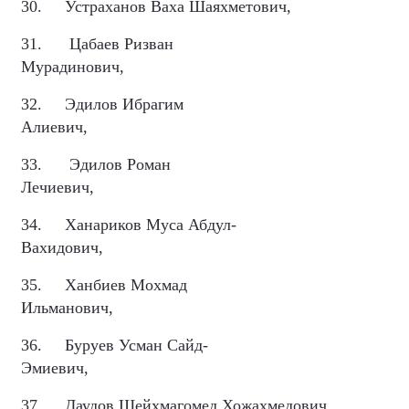
30.
Устраханов Ваха Шаяхметович,
31.
Цабаев Ризван
Мурадинович,
32.
Эдилов Ибрагим
Алиевич,
33.
Эдилов Роман
Лечиевич,
34.
Ханариков Муса Абдул-
Вахидович,
35.
Ханбиев Мохмад
Ильманович,
36.
Буруев Усман Сайд-
Эмиевич,
37.
Даудов Шейхмагомед Хожахмедович,