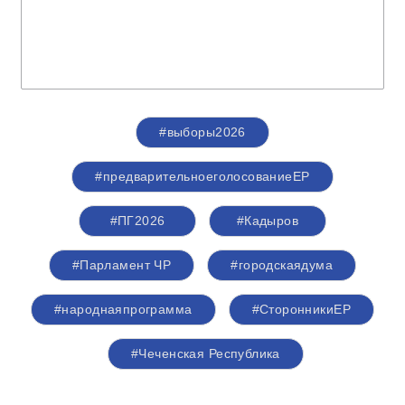
#выборы2026
#предварительноеголосованиеЕР
#ПГ2026
#Кадыров
#Парламент ЧР
#городскаядума
#народнаяпрограмма
#СторонникиЕР
#Чеченская Республика