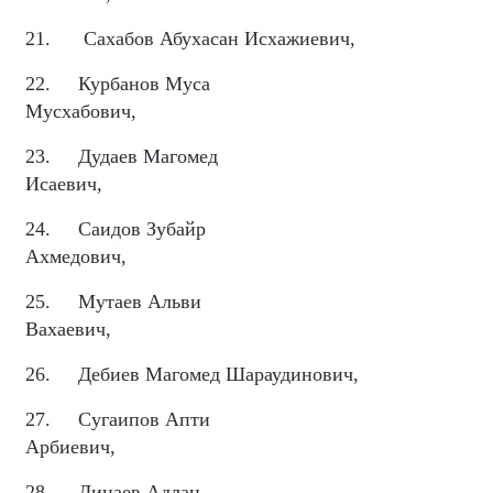
21.
Сахабов Абухасан Исхажиевич,
22.
Курбанов Муса
Мусхабович,
23.
Дудаев Магомед
Исаевич,
24.
Саидов Зубайр
Ахмедович,
25.
Мутаев Альви
Вахаевич,
26.
Дебиев Магомед Шараудинович,
27.
Сугаипов Апти
Арбиевич,
28.
Динаев Адлан