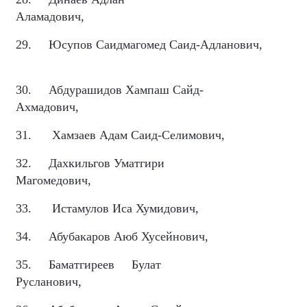
Аламадович,
29.
Юсупов Саидмагомед Саид-Адланович,
30.
Абдурашидов Хампаш Сайд-
Ахмадович,
31.
Хамзаев Адам Саид-Селимович,
32.
Дахкильгов Уматгири
Магомедович,
33.
Истамулов Иса Хумидович,
34.
Абубакаров Аюб Хусейнович,
35.
Баматгиреев
Булат
Русланович,