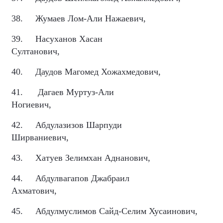
38.
Жумаев Лом-Али Нажаевич,
39.
Насуханов Хасан
Султанович,
40.
Даудов Магомед Хожахмедович,
41.
Дагаев Муртуз-Али
Ногиевич,
42.
Абдулазизов Шарпуди
Ширваниевич,
43.
Хатуев Зелимхан Аднанович,
44.
Абдулвагапов Джабраил
Ахматович,
45.
Абдулмуслимов Сайд-Селим Хусаинович,