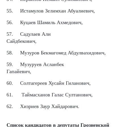
55.
Истамулов Зелимхан Абуалиевич,
56.
Куцаев Шамиль Ахмедович,
57.
Садулаев Али
Сайдбекович,
58.
Музуров Бекмагомед Абдулвахидович,
59.
Музуруев Асланбек
Гапайевич,
60.
Солтагереев Хусайн Гиланович,
61.
Таймасханов Галас Султанович,
62.
Хизриев Заур Хайдарович.
Список кандидатов в депутаты Грозненской