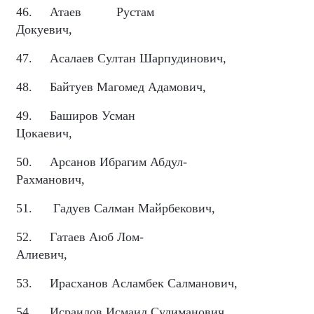
46.
Атаев
Рустам
Докуевич,
47.
Асалаев Султан Шарпудинович,
48.
Байтуев Магомед Адамович,
49.
Баширов Усман
Цокаевич,
50.
Арсанов Ибрагим Абдул-
Рахманович,
51.
Гадуев Салман Майрбекович,
52.
Гатаев Аюб Лом-
Алиевич,
53.
Ирасханов Асламбек Салманович,
54.
Исраилов Исмаил Сулиманович,