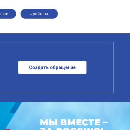
стки
#районы
Создать обращение