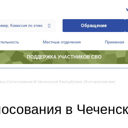
Обращение
тельность
Местные отделения
Приемная
ПОДДЕРЖКА УЧАСТНИКОВ СВО
ственной приемной Председателя Партии
Президиум регионального политического совета
ень Голосования В Чеченской Республике (фоторепортаж)
лосования в Чеченс