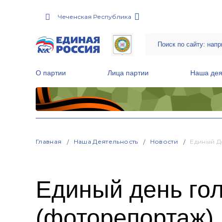
Чеченская Республика
О партии
Лица партии
Наша дея
Местные общественные приемные Партии
Руководитель Региональной обще
Народная программа «Единой России»
Главная
Наша Деятельность
Новости
Единый Д
Единый день го
(фоторепортаж)