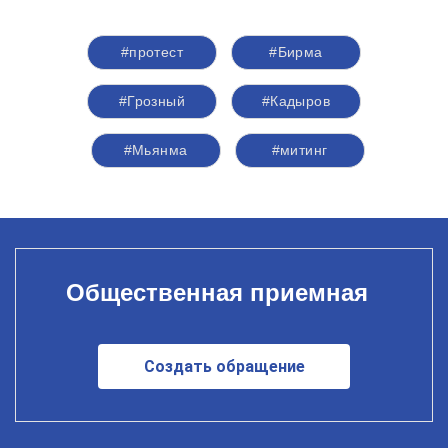
#протест
#Бирма
#Грозный
#Кадыров
#Мьянма
#митинг
Общественная приемная
Создать обращение