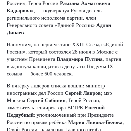
России», Героя России
Рамзана Ахматовича
Кадырова
», — подчеркнул Руководитель
регионального исполкома партии, член
Генерального совета «Единой России»
Адлан
Динаев
.
Напомним, на первом этапе XXIII Съезда «Единой
России», который состоялся 28 июня в Москве с
участием Президента
Владимира Путина
, партия
выдвинула кандидатов в депутаты Госдумы IX
созыва — более 600 человек.
В пятёрку лидеров списка вошли: министр
иностранных дел России
Сергей Лавров
; мэр
Москвы
Сергей Собянин
; Герой России,
заместитель гендиректора ВГТРК
Евгений
Поддубный
; уполномоченный при Президенте
России по правам ребёнка
Мария Львова-Белова
;
Герой России, начальник Главного штаба