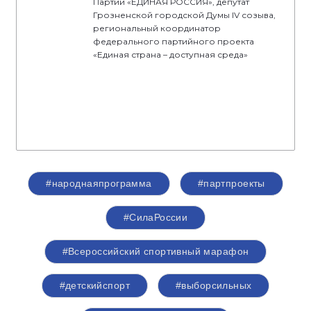
Партии «ЕДИНАЯ РОССИЯ», депутат
Грозненской городской Думы IV созыва,
региональный координатор
федерального партийного проекта
«Единая страна – доступная среда»
#народнаяпрограмма
#партпроекты
#СилаРоссии
#Всероссийский спортивный марафон
#детскийспорт
#выборсильных