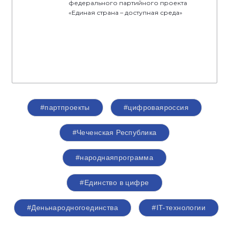
федерального партийного проекта
«Единая страна – доступная среда»
#партпроекты
#цифроваяроссия
#Чеченская Республика
#народнаяпрограмма
#Единство в цифре
#Деньнародногоединства
#IT-технологии