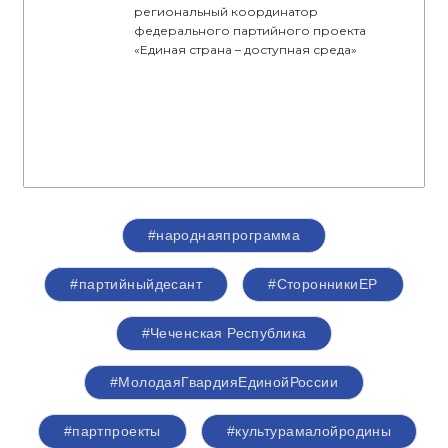
региональный координатор
федерального партийного проекта
«Единая страна – доступная среда»
#народнаяпрограмма
#партийныйдесант
#СторонникиЕР
#Чеченская Республика
#МолодаяГвардияЕдинойРоссии
#партпроекты
#культурамалойродины