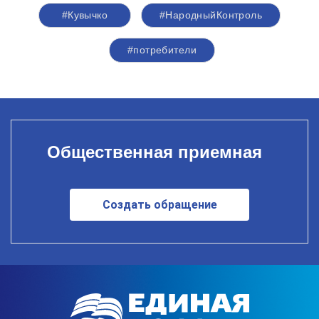
#Кувычко
#НародныйКонтроль
#потребители
Общественная приемная
Создать обращение