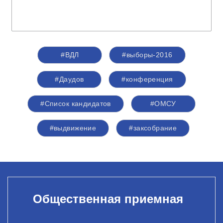
#ВДЛ
#выборы-2016
#Даудов
#конференция
#Список кандидатов
#ОМСУ
#выдвижение
#заксобрание
Общественная приемная