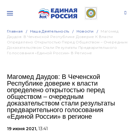
Главная
Наша Деятельность
Новости
Магомед
Даудов: В Чеченской Республике Доверие К Власти
Определено Открытостью Перед Обществом – Очередным
Доказательством Стали Результаты Предварительного
Голосования «Единой России» В Регионе
Магомед Даудов: В Чеченской
Республике доверие к власти
определено открытостью перед
обществом – очередным
доказательством стали результаты
предварительного голосования
«Единой России» в регионе
19 июня 2021,
13:41