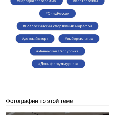
#народнаяпрограмма
#партпроекты
#СилаРоссии
#Всероссийский спортивный марафон
#детскийспорт
#выборсильных
#Чеченская Республика
#День физкультурника
Фотографии по этой теме