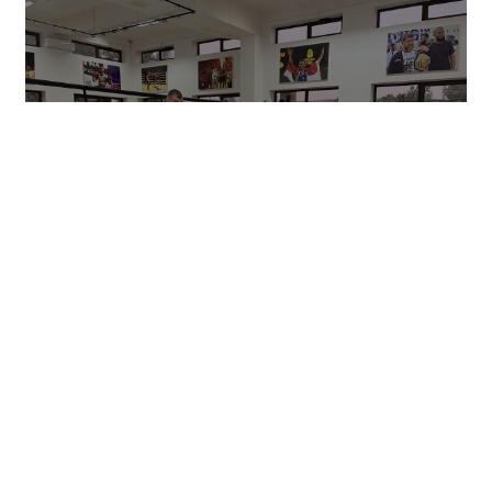
«Единая Россия» провела в Чеченской
Республике серию спортивных мероприятий в
преддверии Дня физкультурника
06.08.26
Все фото