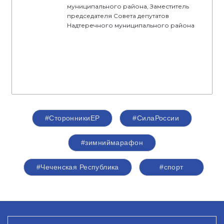
муниципального района, Заместитель
председателя Совета депутатов
Надтеречного муниципального района
#СторонникиЕР
#СилаРоссии
#зимниймарафон
#Чеченская Республика
#спорт