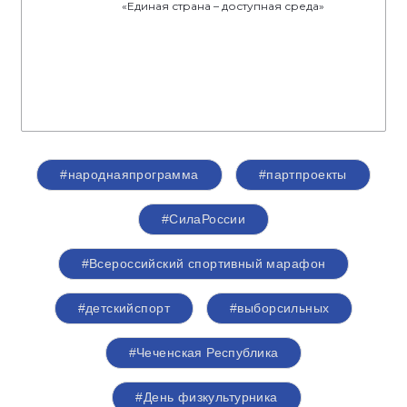
«Единая страна – доступная среда»
#народнаяпрограмма
#партпроекты
#СилаРоссии
#Всероссийский спортивный марафон
#детскийспорт
#выборсильных
#Чеченская Республика
#День физкультурника