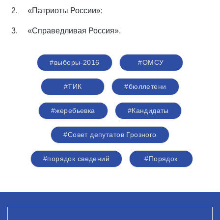
2. «Патриоты России»;
3. «Справедливая Россия».
#выборы-2016
#ОМСУ
#ТИК
#бюллетени
#жеребьевка
#Кандидаты
#Совет депутатов Грозного
#порядок сведений
#Порядок