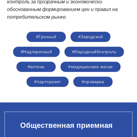
контроль за прозрачным и экономически
обоснованным формированием цен и правил на
потребительском рынке.
#Грозный
#Заводской
#Надтеречный
#НародныйКонтроль
#аптеки
#медицинские маски
#партпроект
#проверка
Общественная приемная