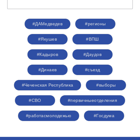
#ДАМедведев
#регионы
#Якушев
#ВПШ
#Кадыров
#Даудов
#Динаев
#съезд
#Чеченская Республика
#выборы
#СВО
#первичныеотделения
#работасмолодежью
#Госдума