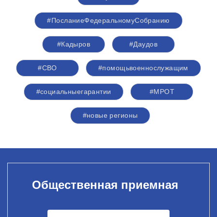
#ПосланиеФедеральномуСобранию
#Кадыров
#Даудов
#СВО
#помощьвоеннослужащим
#социальныегарантии
#МРОТ
#новые регионы
Общественная приемная