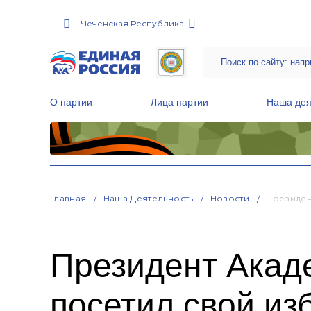
Чеченская Республика
О партии
Лица партии
Наша дея
Местные общественные приемные Партии
Руководитель Региональной обще
Народная программа «Единой России»
Главная
Наша Деятельность
Новости
Президен
Президент Акад
посетил свой из