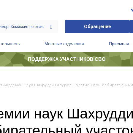
Обращение
тельность
Местные отделения
Приемная
ПОДДЕРЖКА УЧАСТНИКОВ СВО
ственной приемной Председателя Партии
Президиум регионального политического совета
т Академии Наук Шахрудди Гапуров Посетил Свой Избирательный
емии наук Шахрудди
бирательный участо