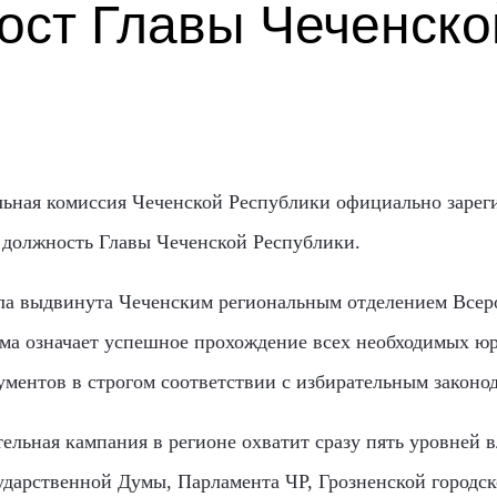
ост Главы Чеченско
ельная комиссия Чеченской Республики официально заре
а должность Главы Чеченской Республики.
ла выдвинута Чеченским региональным отделением Всер
ма означает успешное прохождение всех необходимых ю
ументов в строгом соответствии с избирательным законод
ельная кампания в регионе охватит сразу пять уровней 
сударственной Думы, Парламента ЧР, Грозненской городс