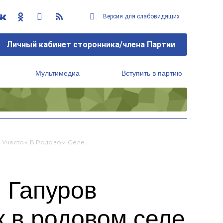
Версия для слабовидящих
Личный кабинет сторонника/члена Партии
Мультимедиа
Вступить в партию
Региональный исполнительный комитет
 Участок В Родовом Селе
 Гапуров
к в родовом селе