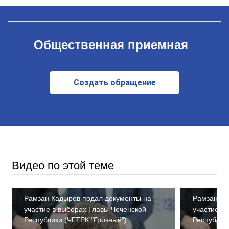
Общественная приемная
Создать обращение
Видео по этой теме
Рамзан Кадыров подал документы на
Рамзан Ка
участие в выборах Главы Чеченской
участие в
Республики (ЧГТРК "Грозный")
Республик