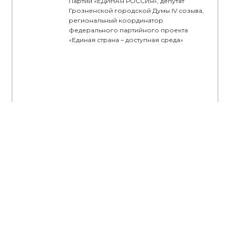
Партии «ЕДИНАЯ РОССИЯ», депутат
Грозненской городской Думы IV созыва,
региональный координатор
федерального партийного проекта
«Единая страна – доступная среда»
#народнаяпрограмма
#партпроекты
#СилаРоссии
#Всероссийский спортивный марафон
#детскийспорт
#выборсильных