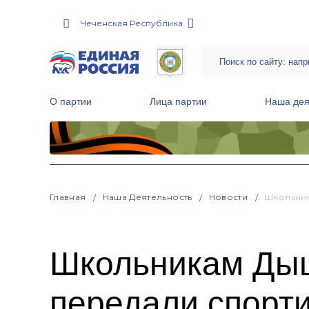
Чеченская Республика
О партии
Лица партии
Наша дея
Местные общественные приемные Партии
Руководитель Региональной обще
Народная программа «Единой России»
Главная
Наша Деятельность
Новости
Школьник
Школьникам Дыш
передали спорт