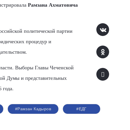
гистрировала
Рамзана Ахматовича
оссийской политической партии
ридических процедур и
ательством.
власти. Выборы Главы Чеченской
кой Думы и представительных
 года.
#Рамзан Кадыров
#ЕДГ