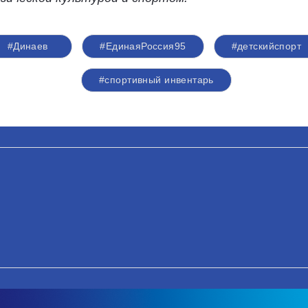
#Динаев
#ЕдинаяРоссия95
#детскийспорт
#спортивный инвентарь