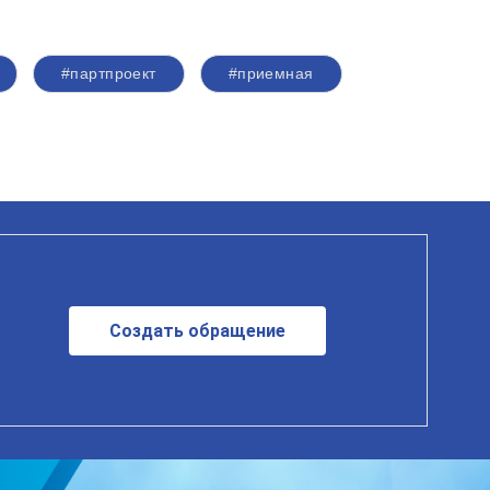
#партпроект
#приемная
Создать обращение