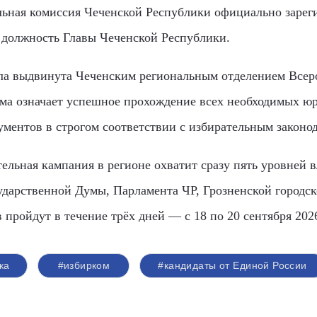
ельная комиссия Чеченской Республики официально заре
а должность Главы Чеченской Республики.
ла выдвинута Чеченским региональным отделением Всер
ма означает успешное прохождение всех необходимых ю
ументов в строгом соответствии с избирательным законод
ельная кампания в регионе охватит сразу пять уровней 
сударственной Думы, Парламента ЧР, Грозненской городс
пройдут в течение трёх дней — с 18 по 20 сентября 2026
ка
#избирком
#кандидаты от Единой России