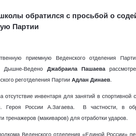
школы обратился с просьбой о соде
ую Партии
венную приемную Веденского отделения Парти
. Дышне-Ведено
Джабраила Пашаева
рассмотре
нского реготделения Партии
Адлан Динаев
.
а отсутствие инвентаря для занятий в спортивной 
. Героя России А.Загаева. В частности, в об
и тренажеров (макиваров) для отработки ударов.
полкома Веденского отделения «Единой России» п