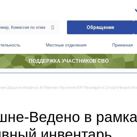
Обращение
тельность
Местные отделения
Приемная
ПОДДЕРЖКА УЧАСТНИКОВ СВО
ственной приемной Председателя Партии
Президиум регионального политического совета
ам Дышне-Ведено В Рамках Проекта ЕР Передали Спортивный Ин
не-Ведено в рамка
ивный инвентарь