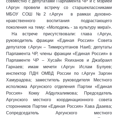
совместно с депутатами Парламента ЧР и с Мэрией
г.Аргун провели встречу со старшеклассниками
МБОУ СОШ №2 г.Аргун в рамках духовно-
нравственного воспитания подрастающего
поколения на тему: «Молодежь - за культуру мира!».
На встрече присутствовали: глава г.Аргун,
руководитель фракции «Единая Россия» Совета
депутатов г.Аргун – Тимирсултанов Наиб; депутаты
Парламента ЧР, члены фракции «Единая Россия» в
Парламенте ЧР – Хусайн Яхиханов и Джабраил
Гарнаев; имам мечети г.Аргун Ислам Булуев;
инспектор ПДН ОМВД России по г.Аргун Заргин
Хамурадова; заместитель руководителя Местного
исполкома Аргунского отделения Партии «Единая
Россия» Кокку Абдулхалимова; Председатель
Аргунского местного координационного совета
сторонников Партии «Единая Россия» Хава Дааева;
Сопредседатель Аргунского местного