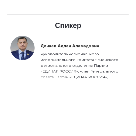
Спикер
Динаев Адлан Аламадович
Руководитель Регионального
исполнительного комитета Чеченского
регионального отделения Партии
«ЕДИНАЯ РОССИЯ», Член Генерального
совета Партии «ЕДИНАЯ РОССИЯ»,
Заместитель Секретаря Чеченского
Регионального отделения Партии
«ЕДИНАЯ РОССИЯ», Член Президиума
Регионального политического совета
Чеченского регионального отделения
Партии «ЕДИНАЯ РОССИЯ», депутат
Грозненской городской Думы IV созыва,
региональный координатор
федерального партийного проекта
«Единая страна – доступная среда»