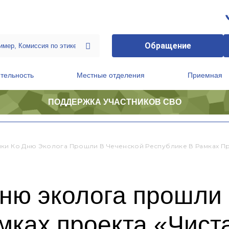
Обращение
тельность
Местные отделения
Приемная
ПОДДЕРЖКА УЧАСТНИКОВ СВО
ственной приемной Председателя Партии
Президиум регионального политического совета
ки Ко Дню Эколога Прошли В Чеченской Республике В Рамках Пр
ню эколога прошли 
мках проекта «Чист