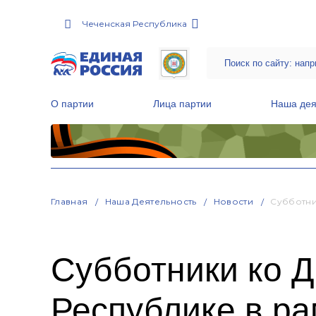
Чеченская Республика
О партии
Лица партии
Наша дея
Местные общественные приемные Партии
Руководитель Региональной обще
Народная программа «Единой России»
Главная
Наша Деятельность
Новости
Субботни
Субботники ко Д
Республике в ра