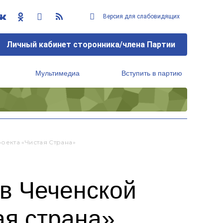
Версия для слабовидящих
Личный кабинет сторонника/члена Партии
Мультимедиа
Вступить в партию
Региональный исполнительный комитет
оекта «Чистая Страна»
в Чеченской
ая страна»