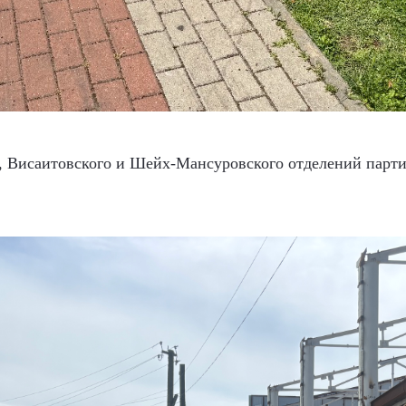
 Висаитовского и Шейх-Мансуровского отделений партии