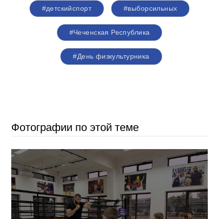
#детскийспорт
#выборсильных
#Чеченская Республика
#День физкультурника
Фотографии по этой теме