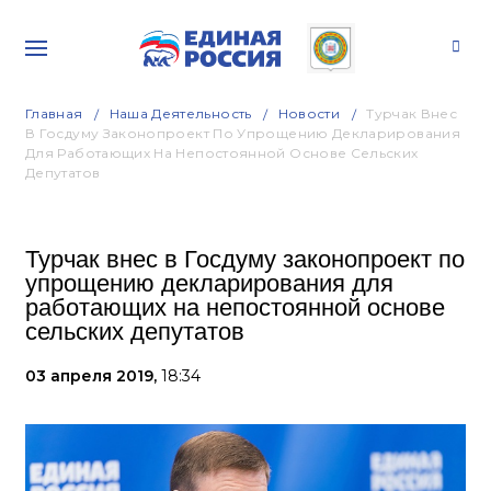
Главная
Наша Деятельность
Новости
Турчак Внес
В Госдуму Законопроект По Упрощению Декларирования
Для Работающих На Непостоянной Основе Сельских
Депутатов
Турчак внес в Госдуму законопроект по
упрощению декларирования для
работающих на непостоянной основе
сельских депутатов
03 апреля 2019,
18:34