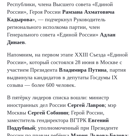
Республики, члена Высшего совета «Единой
России», Героя России
Рамзана Ахматовича
Кадырова
», — подчеркнул Руководитель
регионального исполкома партии, член
Генерального совета «Единой России»
Адлан
Динаев
.
Напомним, на первом этапе XXIII Съезда «Единой
России», который состоялся 28 июня в Москве с
участием Президента
Владимира Путина
, партия
выдвинула кандидатов в депутаты Госдумы IX
созыва — более 600 человек.
В пятёрку лидеров списка вошли: министр
иностранных дел России
Сергей Лавров
; мэр
Москвы
Сергей Собянин
; Герой России,
заместитель гендиректора ВГТРК
Евгений
Поддубный
; уполномоченный при Президенте
России по правам ребёнка
Мария Львова-Белова
;