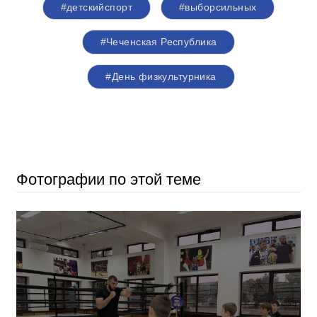
#детскийспорт
#выборсильных
#Чеченская Республика
#День физкультурника
Фотографии по этой теме