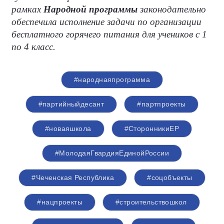
рамках
Народной программы
законодательно
обеспечила исполнение задачи по организации
бесплатного горячего питания для учеников с 1
по 4 класс.
#народнаяпрограмма
#партийныйдесант
#партпроекты
#новаяшкола
#СторонникиЕР
#МолодаяГвардияЕдинойРоссии
#Чеченская Республика
#соцобъекты
#нацпроекты
#строительствошкол