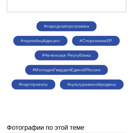
#народнаяпрограмма
#партийныйдесант
#СторонникиЕР
#Чеченская Республика
#МолодаяГвардияЕдинойРоссии
#партпроекты
#культурамалойродины
Фотографии по этой теме