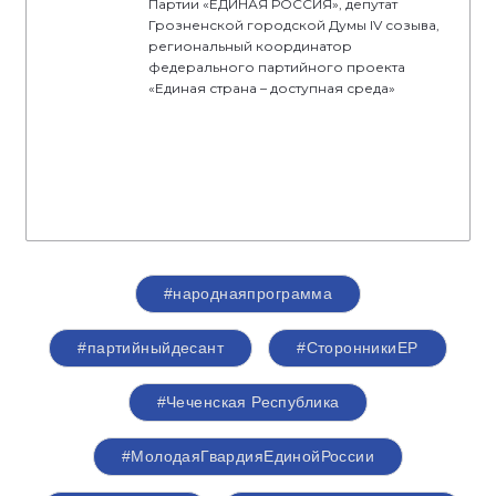
Партии «ЕДИНАЯ РОССИЯ», депутат
Грозненской городской Думы IV созыва,
региональный координатор
федерального партийного проекта
«Единая страна – доступная среда»
#народнаяпрограмма
#партийныйдесант
#СторонникиЕР
#Чеченская Республика
#МолодаяГвардияЕдинойРоссии