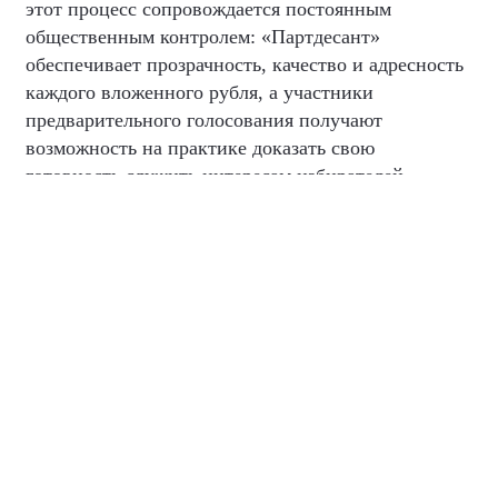
этот процесс сопровождается постоянным
общественным контролем: «Партдесант»
обеспечивает прозрачность, качество и адресность
каждого вложенного рубля, а участники
предварительного голосования получают
возможность на практике доказать свою
готовность служить интересам избирателей.
Помимо этого, ведется работа по сбору
предложений в новый программный документ.
Программа партии будет состоять из двух
документов — это новый подход в её работе.
Первый — собственно предвыборная программа, в
которой соберут решения насущных задач,
стоящих перед страной, план работы партии на
срок полномочий будущего состава парламента.
Второй блок будет содержать основополагающие