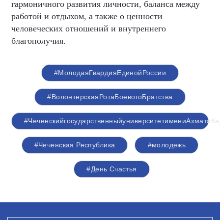
гармоничного развития личности, баланса между
работой и отдыхом, а также о ценности
человеческих отношений и внутреннего
благополучия.
#МолодаяГвардияЕдинойРоссии
#ВолонтерскаяРотаБоевогоБратства
#ЧеченскийгосударственныйуниверситетимениАхматаК
#Чеченская Республика
#молодежь
#День Счастья