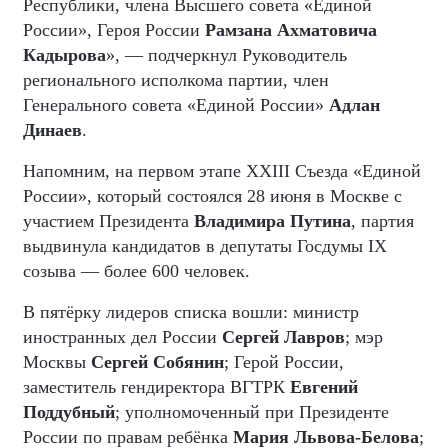
Республики, члена Высшего совета «Единой
России», Героя России
Рамзана Ахматовича
Кадырова
», — подчеркнул Руководитель
регионального исполкома партии, член
Генерального совета «Единой России»
Адлан
Динаев
.
Напомним, на первом этапе XXIII Съезда «Единой
России», который состоялся 28 июня в Москве с
участием Президента
Владимира Путина
, партия
выдвинула кандидатов в депутаты Госдумы IX
созыва — более 600 человек.
В пятёрку лидеров списка вошли: министр
иностранных дел России
Сергей Лавров
; мэр
Москвы
Сергей Собянин
; Герой России,
заместитель гендиректора ВГТРК
Евгений
Поддубный
; уполномоченный при Президенте
России по правам ребёнка
Мария Львова-Белова
;