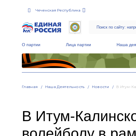
Чеченская Республика
О партии
Лица партии
Наша дея
Местные общественные приемные Партии
Руководитель Региональной обще
Народная программа «Единой России»
Главная
Наша Деятельность
Новости
В Итум-К
В Итум-Калинск
волейболу в ра