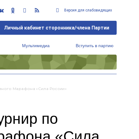
Версия для слабовидящих
Личный кабинет сторонника/члена Партии
Мультимедиа
Вступить в партию
Региональный исполнительный комитет
вного Марафона «Сила России»
урнир по
арафона «Сила