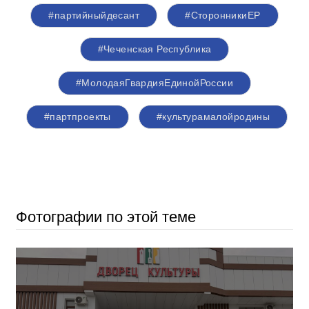
#партийныйдесант
#СторонникиЕР
#Чеченская Республика
#МолодаяГвардияЕдинойРоссии
#партпроекты
#культурамалойродины
Фотографии по этой теме