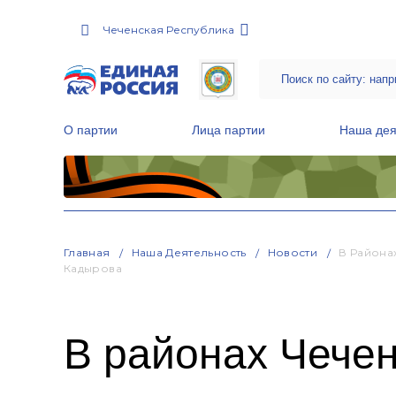
Чеченская Республика
О партии
Лица партии
Наша дея
Местные общественные приемные Партии
Руководитель Региональной обще
Народная программа «Единой России»
Главная
Наша Деятельность
Новости
В Района
Кадырова
В районах Чече