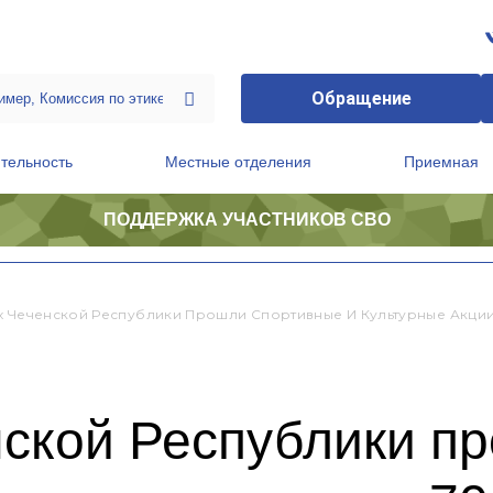
Обращение
тельность
Местные отделения
Приемная
ПОДДЕРЖКА УЧАСТНИКОВ СВО
ственной приемной Председателя Партии
Президиум регионального политического совета
х Чеченской Республики Прошли Спортивные И Культурные Акции
нской Республики п