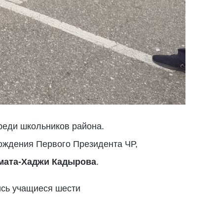
реди школьников района.
рождения Первого Президента ЧР,
мата-Хаджи Кадырова
.
ись учащиеся шести