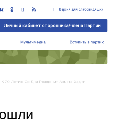
Версия для слабовидящих
Личный кабинет сторонника/члена Партии
Мультимедиа
Вступить в партию
Региональный исполнительный комитет
 К 70-Летию Со Дня Рождения Ахмата-Хаджи
рошли