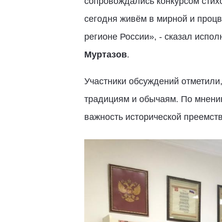
сопровождались конкурсом стих
сегодня живём в мирной и проц
регионе России», - сказал испо
Муртазов
.
Участники обсуждений отметили,
традициям и обычаям. По мнению
важность исторической преемств