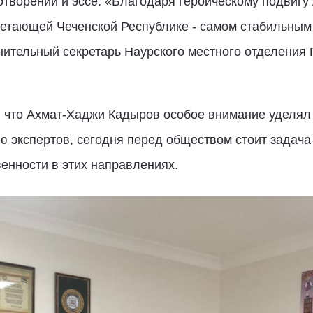
отворений и эссе. «Благодаря героическому подвиг
ветающей Чеченской Республике - самом стабильны
лнительный секретарь Наурского местного отделени
 что Ахмат-Хаджи Кадыров особое внимание уделял 
 экспертов, сегодня перед обществом стоит задача
енности в этих направлениях.