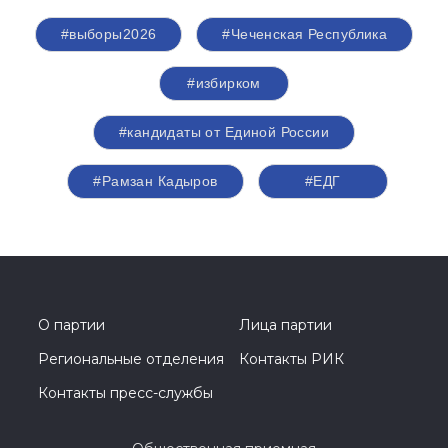
#выборы2026
#Чеченская Республика
#избирком
#кандидаты от Единой России
#Рамзан Кадыров
#ЕДГ
О партии
Лица партии
Региональные отделения
Контакты РИК
Контакты пресс-службы