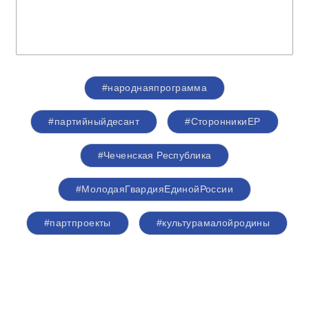
#народнаяпрограмма
#партийныйдесант
#СторонникиЕР
#Чеченская Республика
#МолодаяГвардияЕдинойРоссии
#партпроекты
#культурамалойродины