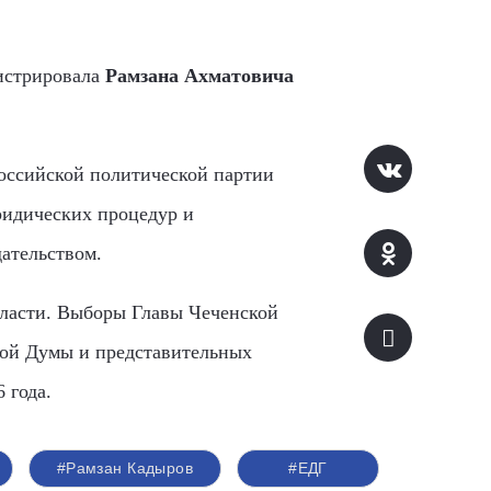
гистрировала
Рамзана Ахматовича
оссийской политической партии
ридических процедур и
ательством.
власти. Выборы Главы Чеченской
кой Думы и представительных
 года.
#Рамзан Кадыров
#ЕДГ