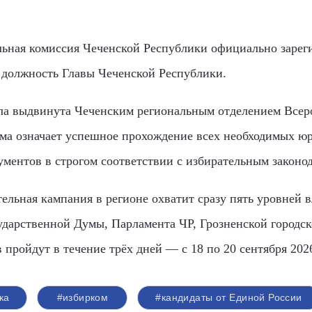
ельная комиссия Чеченской Республики официально заре
а должность Главы Чеченской Республики.
ла выдвинута Чеченским региональным отделением Всер
ма означает успешное прохождение всех необходимых ю
ументов в строгом соответствии с избирательным законод
ельная кампания в регионе охватит сразу пять уровней 
сударственной Думы, Парламента ЧР, Грозненской городс
пройдут в течение трёх дней — с 18 по 20 сентября 2026
ка
#избирком
#кандидаты от Единой России