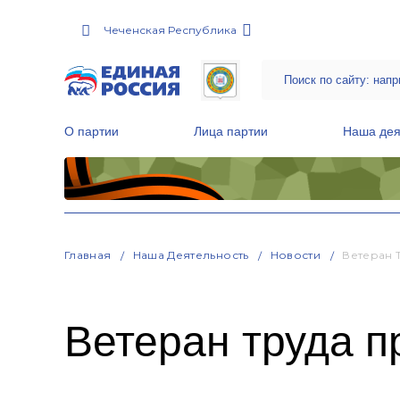
Чеченская Республика
О партии
Лица партии
Наша дея
Местные общественные приемные Партии
Руководитель Региональной обще
Народная программа «Единой России»
Главная
Наша Деятельность
Новости
Ветеран 
Ветеран труда п