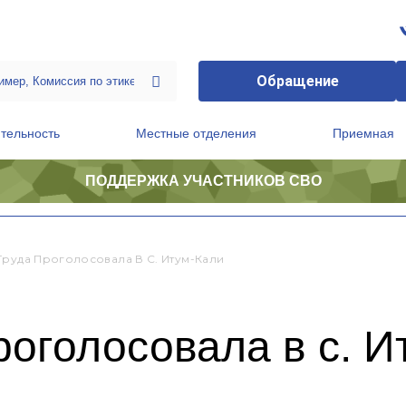
Обращение
тельность
Местные отделения
Приемная
ПОДДЕРЖКА УЧАСТНИКОВ СВО
ственной приемной Председателя Партии
Президиум регионального политического совета
Труда Проголосовала В С. Итум-Кали
роголосовала в с. И