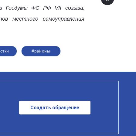
в Госдумы ФС РФ VII созыва,
ов местного самоуправления
стки
#районы
Создать обращение