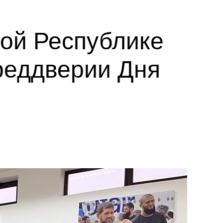
кой Республике
реддверии Дня