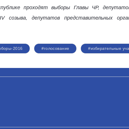
спублике проходят выборы Главы ЧР, депутато
V созыва, депутатов представительных орган
ыборы-2016
#голосование
#избирательные уча