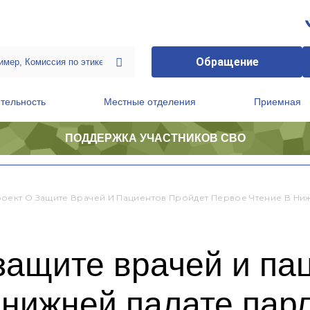
Обращение
тельность
Местные отделения
Приемная
ПОДДЕРЖКА УЧАСТНИКОВ СВО
ственной приемной Председателя Партии
Президиум регионального политического совета
оект О Защите Врачей И Пациентов Пройдет Первое Чтение В Ни
защите врачей и па
 нижней палате пар