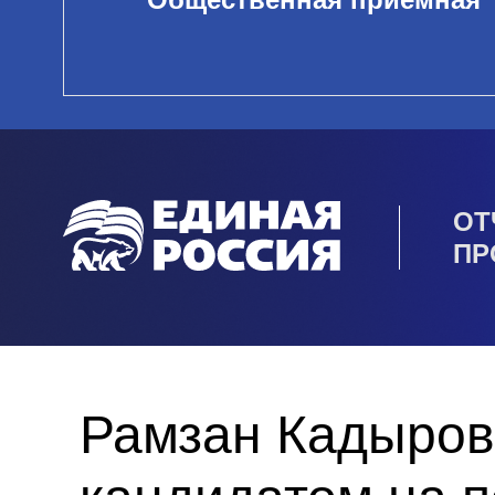
ОТ
ПР
Рамзан Кадыров