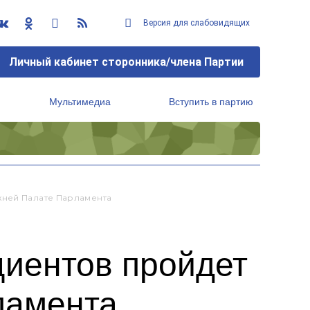
Версия для слабовидящих
Личный кабинет сторонника/члена Партии
Мультимедиа
Вступить в партию
Региональный исполнительный комитет
жней Палате Парламента
циентов пройдет
ламента