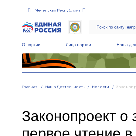
Чеченская Республика
О партии
Лица партии
Наша дея
Местные общественные приемные Партии
Руководитель Региональной обще
Народная программа «Единой России»
Главная
Наша Деятельность
Новости
Законопр
Законопроект о 
первое чтение в