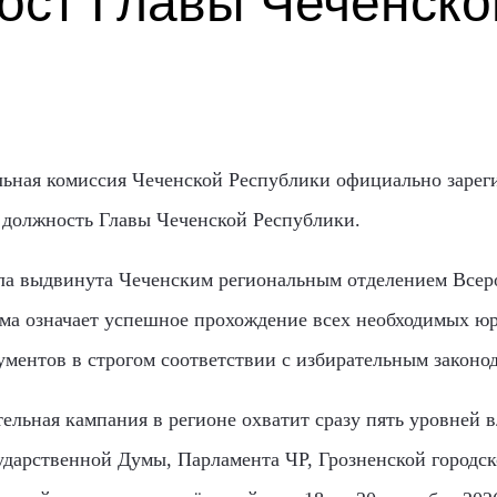
ост Главы Чеченско
ельная комиссия Чеченской Республики официально заре
а должность Главы Чеченской Республики.
ла выдвинута Чеченским региональным отделением Всер
ма означает успешное прохождение всех необходимых ю
ументов в строгом соответствии с избирательным законод
ельная кампания в регионе охватит сразу пять уровней 
сударственной Думы, Парламента ЧР, Грозненской городс